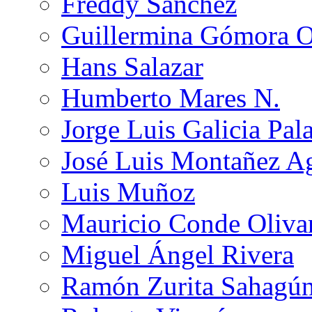
Freddy Sánchez
Guillermina Gómora 
Hans Salazar
Humberto Mares N.
Jorge Luis Galicia Pal
José Luis Montañez Ag
Luis Muñoz
Mauricio Conde Oliva
Miguel Ángel Rivera
Ramón Zurita Sahagú