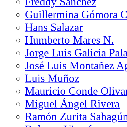
Freddy Sánchez
Guillermina Gómora 
Hans Salazar
Humberto Mares N.
Jorge Luis Galicia Pal
José Luis Montañez Ag
Luis Muñoz
Mauricio Conde Oliva
Miguel Ángel Rivera
Ramón Zurita Sahagú