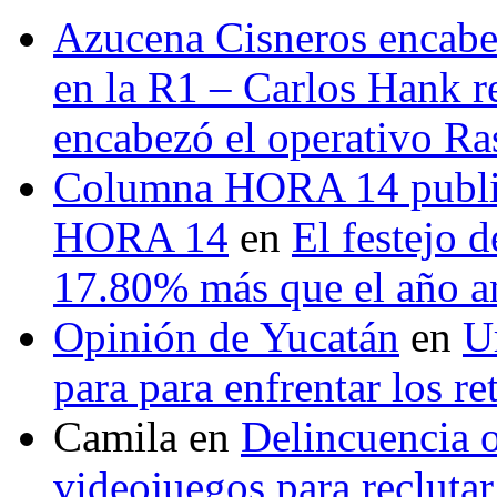
Azucena Cisneros encabez
en la R1 – Carlos Hank r
encabezó el operativo Ras
Columna HORA 14 public
HORA 14
en
El festejo 
17.80% más que el año 
Opinión de Yucatán
en
U
para para enfrentar los re
Camila
en
Delincuencia o
videojuegos para recluta