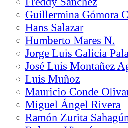
Freddy Sánchez
Guillermina Gómora 
Hans Salazar
Humberto Mares N.
Jorge Luis Galicia Pal
José Luis Montañez Ag
Luis Muñoz
Mauricio Conde Oliva
Miguel Ángel Rivera
Ramón Zurita Sahagú