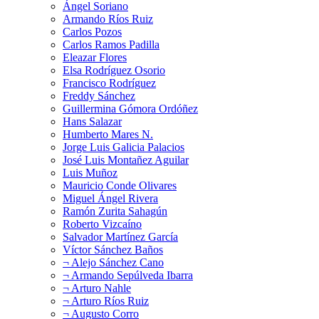
Ángel Soriano
Armando Ríos Ruiz
Carlos Pozos
Carlos Ramos Padilla
Eleazar Flores
Elsa Rodríguez Osorio
Francisco Rodríguez
Freddy Sánchez
Guillermina Gómora Ordóñez
Hans Salazar
Humberto Mares N.
Jorge Luis Galicia Palacios
José Luis Montañez Aguilar
Luis Muñoz
Mauricio Conde Olivares
Miguel Ángel Rivera
Ramón Zurita Sahagún
Roberto Vizcaíno
Salvador Martínez García
Víctor Sánchez Baños
¬ Alejo Sánchez Cano
¬ Armando Sepúlveda Ibarra
¬ Arturo Nahle
¬ Arturo Ríos Ruiz
¬ Augusto Corro