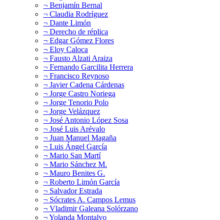
¬ Benjamín Bernal
¬ Claudia Rodríguez
¬ Dante Limón
¬ Derecho de réplica
¬ Edgar Gómez Flores
¬ Eloy Caloca
¬ Fausto Alzati Araiza
¬ Fernando Garcilita Herrera
¬ Francisco Reynoso
¬ Javier Cadena Cárdenas
¬ Jorge Castro Noriega
¬ Jorge Tenorio Polo
¬ Jorge Velázquez
¬ José Antonio López Sosa
¬ José Luis Arévalo
¬ Juan Manuel Magaña
¬ Luis Ángel García
¬ Mario San Martí
¬ Mario Sánchez M.
¬ Mauro Benites G.
¬ Roberto Limón García
¬ Salvador Estrada
¬ Sócrates A. Campos Lemus
¬ Vladimir Galeana Solórzano
¬ Yolanda Montalvo