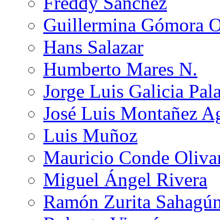
Freddy Sánchez
Guillermina Gómora 
Hans Salazar
Humberto Mares N.
Jorge Luis Galicia Pal
José Luis Montañez Ag
Luis Muñoz
Mauricio Conde Oliva
Miguel Ángel Rivera
Ramón Zurita Sahagú