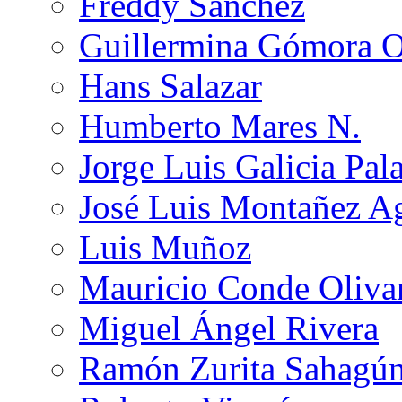
Freddy Sánchez
Guillermina Gómora 
Hans Salazar
Humberto Mares N.
Jorge Luis Galicia Pal
José Luis Montañez Ag
Luis Muñoz
Mauricio Conde Oliva
Miguel Ángel Rivera
Ramón Zurita Sahagú