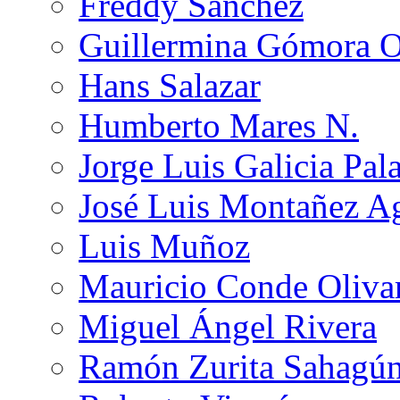
Freddy Sánchez
Guillermina Gómora 
Hans Salazar
Humberto Mares N.
Jorge Luis Galicia Pal
José Luis Montañez Ag
Luis Muñoz
Mauricio Conde Oliva
Miguel Ángel Rivera
Ramón Zurita Sahagú