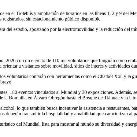
en el Trolebús y ampliación de horarios en las líneas 1, 2 y 9 del Met
 registrados, sin estacionamiento público disponible.
ra del estadio, apostando por la electromovilidad y la reducción del trá
l 2026 con un ejército de 110 mil voluntarios que fungirán como embaj
rientar a visitantes sobre movilidad, sitios de interés y actividades dur
os voluntarios contarán con herramientas como el Chatbot Xoli y la guía
ubrayó.
ntes, 180 eventos vinculados al Mundial y 30 exposiciones. Además, se i
desde la Bombilla en Álvaro Obregón hasta el Bosque de Tláhuac y la U
alcohol, lo que también busca incentivar la asistencia a restaurantes, ba
s deberán transmitir la hospitalidad y amabilidad que caracterizan al pa
urístico del Mundial, lista para mostrar al mundo su diversidad y energí