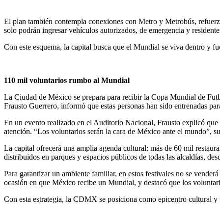
El plan también contempla conexiones con Metro y Metrobús, refuerzos 
solo podrán ingresar vehículos autorizados, de emergencia y residentes
Con este esquema, la capital busca que el Mundial se viva dentro y fue
110 mil voluntarios rumbo al Mundial
La Ciudad de México se prepara para recibir la Copa Mundial de Futbo
Frausto Guerrero, informó que estas personas han sido entrenadas para o
En un evento realizado en el Auditorio Nacional, Frausto explicó que l
atención. “Los voluntarios serán la cara de México ante el mundo”, s
La capital ofrecerá una amplia agenda cultural: más de 60 mil restaura
distribuidos en parques y espacios públicos de todas las alcaldías, 
Para garantizar un ambiente familiar, en estos festivales no se venderá 
ocasión en que México recibe un Mundial, y destacó que los voluntario
Con esta estrategia, la CDMX se posiciona como epicentro cultural y t