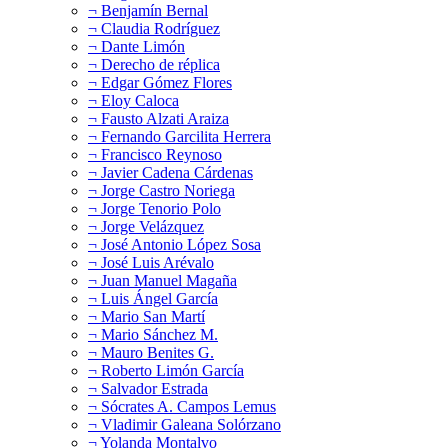
¬ Benjamín Bernal
¬ Claudia Rodríguez
¬ Dante Limón
¬ Derecho de réplica
¬ Edgar Gómez Flores
¬ Eloy Caloca
¬ Fausto Alzati Araiza
¬ Fernando Garcilita Herrera
¬ Francisco Reynoso
¬ Javier Cadena Cárdenas
¬ Jorge Castro Noriega
¬ Jorge Tenorio Polo
¬ Jorge Velázquez
¬ José Antonio López Sosa
¬ José Luis Arévalo
¬ Juan Manuel Magaña
¬ Luis Ángel García
¬ Mario San Martí
¬ Mario Sánchez M.
¬ Mauro Benites G.
¬ Roberto Limón García
¬ Salvador Estrada
¬ Sócrates A. Campos Lemus
¬ Vladimir Galeana Solórzano
¬ Yolanda Montalvo