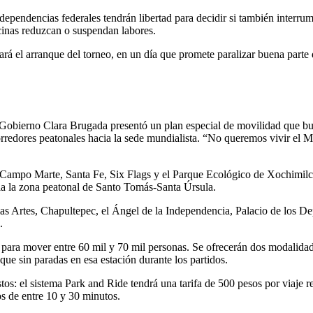
y dependencias federales tendrán libertad para decidir si también inter
cinas reduzcan o suspendan labores.
rá el arranque del torneo, en un día que promete paralizar buena parte d
 Gobierno Clara Brugada presentó un plan especial de movilidad que bus
rredores peatonales hacia la sede mundialista. “No queremos vivir el Mu
Campo Marte, Santa Fe, Six Flags y el Parque Ecológico de Xochimilco.
 la zona peatonal de Santo Tomás-Santa Úrsula.
las Artes, Chapultepec, el Ángel de la Independencia, Palacio de los 
.
 para mover entre 60 mil y 70 mil personas. Se ofrecerán dos modalidade
que sin paradas en esa estación durante los partidos.
stos: el sistema Park and Ride tendrá una tarifa de 500 pesos por viaje 
os de entre 10 y 30 minutos.