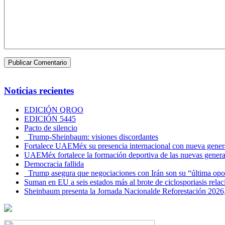
Noticias recientes
EDICIÓN QROO
EDICIÓN 5445
Pacto de silencio
Trump-Sheinbaum: visiones discordantes
Fortalece UAEMéx su presencia internacional con nueva genera
UAEMéx fortalece la formación deportiva de las nuevas gener
Democracia fallida
Trump asegura que negociaciones con Irán son su “última opo
Suman en EU a seis estados más al brote de ciclosporiasis rel
Sheinbaum presenta la Jornada Nacionalde Reforestación 2026,