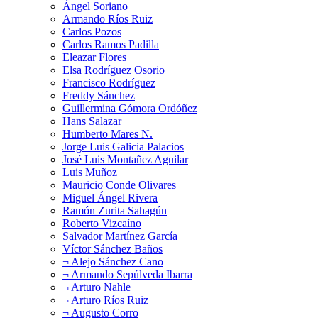
Ángel Soriano
Armando Ríos Ruiz
Carlos Pozos
Carlos Ramos Padilla
Eleazar Flores
Elsa Rodríguez Osorio
Francisco Rodríguez
Freddy Sánchez
Guillermina Gómora Ordóñez
Hans Salazar
Humberto Mares N.
Jorge Luis Galicia Palacios
José Luis Montañez Aguilar
Luis Muñoz
Mauricio Conde Olivares
Miguel Ángel Rivera
Ramón Zurita Sahagún
Roberto Vizcaíno
Salvador Martínez García
Víctor Sánchez Baños
¬ Alejo Sánchez Cano
¬ Armando Sepúlveda Ibarra
¬ Arturo Nahle
¬ Arturo Ríos Ruiz
¬ Augusto Corro