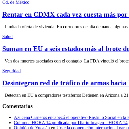
Cd. de México
Rentar en CDMX cada vez cuesta más por l
Limitada oferta de vivienda En corredores de alta demanda algunas p
Salud
Suman en EU a seis estados más al brote d
Van dos muertes asociadas con el contagio La FDA vinculó el brote c
Seguridad
Desintegran red de tráfico de armas hacia
Detectan en EU a compradores testaferros Detienen en Arizona a 21 p
Comentarios
Azucena Cisneros encabezó el operativo Rastrillo Social en la
Columna HORA 14 publicada por Diario Imagen – HORA 14
Opinión de Yucatán
en
Urge la cooperación internacional para p