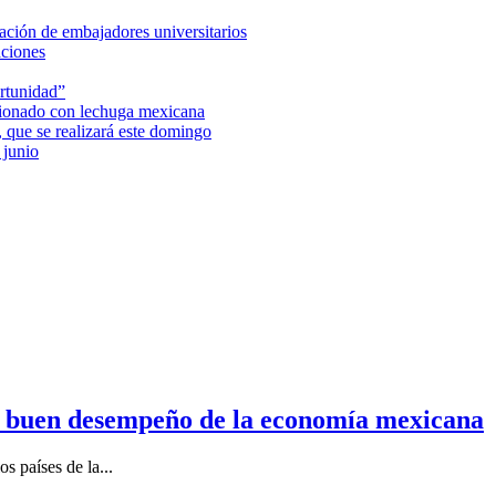
ción de embajadores universitarios
aciones
rtunidad”
acionado con lechuga mexicana
 que se realizará este domingo
 junio
n buen desempeño de la economía mexicana
s países de la...