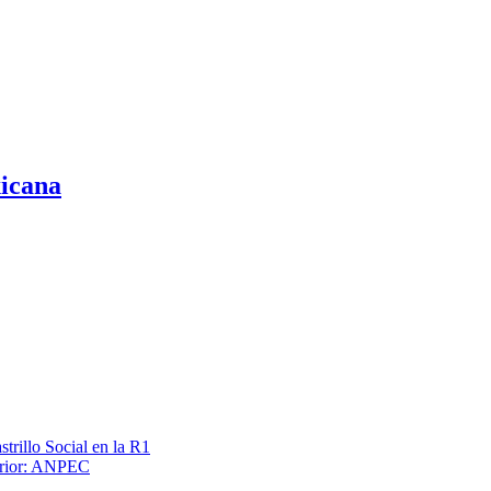
xicana
trillo Social en la R1
terior: ANPEC