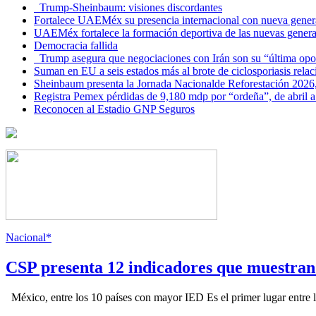
Trump-Sheinbaum: visiones discordantes
Fortalece UAEMéx su presencia internacional con nueva genera
UAEMéx fortalece la formación deportiva de las nuevas gener
Democracia fallida
Trump asegura que negociaciones con Irán son su “última opo
Suman en EU a seis estados más al brote de ciclosporiasis rel
Sheinbaum presenta la Jornada Nacionalde Reforestación 2026,
Registra Pemex pérdidas de 9,180 mdp por “ordeña”, de abril a
Reconocen al Estadio GNP Seguros
Nacional*
CSP presenta 12 indicadores que muestra
México, entre los 10 países con mayor IED Es el primer lugar entre lo