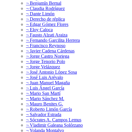
¬ Benjamín Bernal
¬ Claudia Rodríguez
¬ Dante Limón
¬ Derecho de réplica
¬ Edgar Gómez Flores
¬ Eloy Caloca
¬ Fausto Alzati Araiza
¬ Fernando Garcilita Herrera
¬ Francisco Reynoso
¬ Javier Cadena Cárdenas
¬ Jorge Castro Noriega
¬ Jorge Tenorio Polo
¬ Jorge Velázquez
¬ José Antonio López Sosa
¬ José Luis Arévalo
¬ Juan Manuel Magaña
¬ Luis Ángel García
¬ Mario San Martí
¬ Mario Sánchez M.
¬ Mauro Benites G.
¬ Roberto Limón García
¬ Salvador Estrada
¬ Sócrates A. Campos Lemus
¬ Vladimir Galeana Solórzano
¬ Yolanda Montalvo