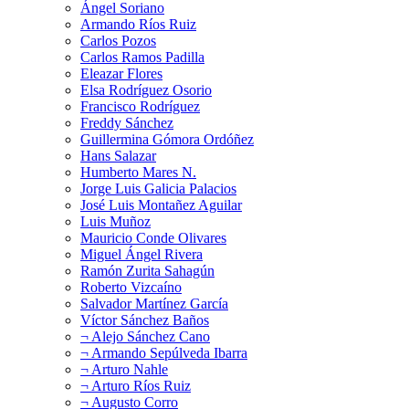
Ángel Soriano
Armando Ríos Ruiz
Carlos Pozos
Carlos Ramos Padilla
Eleazar Flores
Elsa Rodríguez Osorio
Francisco Rodríguez
Freddy Sánchez
Guillermina Gómora Ordóñez
Hans Salazar
Humberto Mares N.
Jorge Luis Galicia Palacios
José Luis Montañez Aguilar
Luis Muñoz
Mauricio Conde Olivares
Miguel Ángel Rivera
Ramón Zurita Sahagún
Roberto Vizcaíno
Salvador Martínez García
Víctor Sánchez Baños
¬ Alejo Sánchez Cano
¬ Armando Sepúlveda Ibarra
¬ Arturo Nahle
¬ Arturo Ríos Ruiz
¬ Augusto Corro