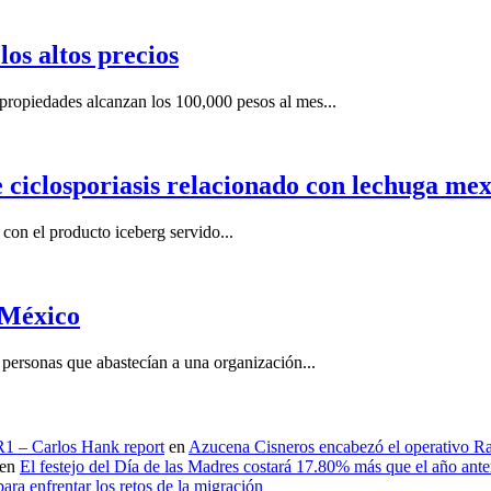
os altos precios
ropiedades alcanzan los 100,000 pesos al mes...
e ciclosporiasis relacionado con lechuga me
on el producto iceberg servido...
 México
ersonas que abastecían a una organización...
 R1 – Carlos Hank report
en
Azucena Cisneros encabezó el operativo Ras
en
El festejo del Día de las Madres costará 17.80% más que el año an
ara enfrentar los retos de la migración