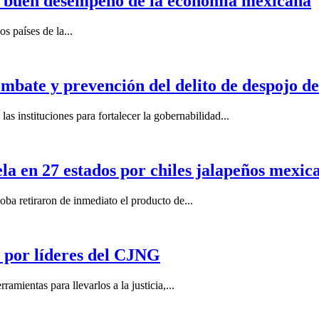
n buen desempeño de la economía mexicana
s países de la...
mbate y prevención del delito de despojo d
s instituciones para fortalecer la gobernabilidad...
la en 27 estados por chiles jalapeños mexi
 retiraron de inmediato el producto de...
por líderes del CJNG
ientas para llevarlos a la justicia,...