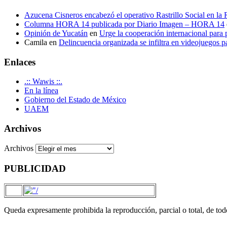
Azucena Cisneros encabezó el operativo Rastrillo Social en la
Columna HORA 14 publicada por Diario Imagen – HORA 14
Opinión de Yucatán
en
Urge la cooperación internacional para p
Camila
en
Delincuencia organizada se infiltra en videojuegos p
Enlaces
.:: Wawis ::.
En la línea
Gobierno del Estado de México
UAEM
Archivos
Archivos
PUBLICIDAD
Queda expresamente prohibida la reproducción, parcial o total, de to