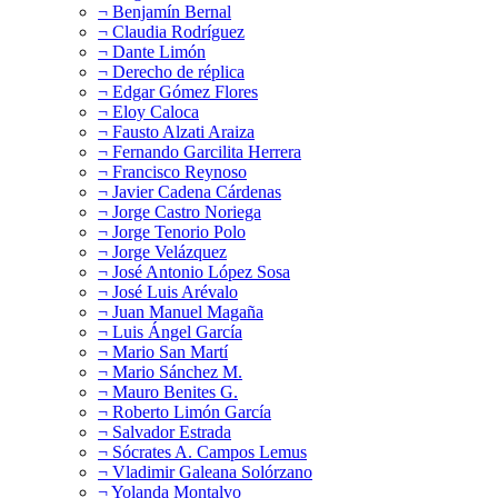
¬ Benjamín Bernal
¬ Claudia Rodríguez
¬ Dante Limón
¬ Derecho de réplica
¬ Edgar Gómez Flores
¬ Eloy Caloca
¬ Fausto Alzati Araiza
¬ Fernando Garcilita Herrera
¬ Francisco Reynoso
¬ Javier Cadena Cárdenas
¬ Jorge Castro Noriega
¬ Jorge Tenorio Polo
¬ Jorge Velázquez
¬ José Antonio López Sosa
¬ José Luis Arévalo
¬ Juan Manuel Magaña
¬ Luis Ángel García
¬ Mario San Martí
¬ Mario Sánchez M.
¬ Mauro Benites G.
¬ Roberto Limón García
¬ Salvador Estrada
¬ Sócrates A. Campos Lemus
¬ Vladimir Galeana Solórzano
¬ Yolanda Montalvo