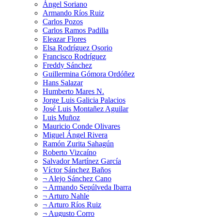
Ángel Soriano
Armando Ríos Ruiz
Carlos Pozos
Carlos Ramos Padilla
Eleazar Flores
Elsa Rodríguez Osorio
Francisco Rodríguez
Freddy Sánchez
Guillermina Gómora Ordóñez
Hans Salazar
Humberto Mares N.
Jorge Luis Galicia Palacios
José Luis Montañez Aguilar
Luis Muñoz
Mauricio Conde Olivares
Miguel Ángel Rivera
Ramón Zurita Sahagún
Roberto Vizcaíno
Salvador Martínez García
Víctor Sánchez Baños
¬ Alejo Sánchez Cano
¬ Armando Sepúlveda Ibarra
¬ Arturo Nahle
¬ Arturo Ríos Ruiz
¬ Augusto Corro