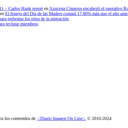
 R1 – Carlos Hank report
en
Azucena Cisneros encabezó el operativo Ras
en
El festejo del Día de las Madres costará 17.80% más que el año an
ara enfrentar los retos de la migración
ara reclutar miembros
dos los contenidos de
.::Diario Imagen On Line::.
© 2010-2024