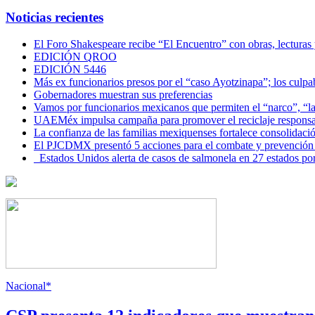
Noticias recientes
El Foro Shakespeare recibe “El Encuentro” con obras, lecturas
EDICIÓN QROO
EDICIÓN 5446
Más ex funcionarios presos por el “caso Ayotzinapa”; los culpab
Gobernadores muestran sus preferencias
Vamos por funcionarios mexicanos que permiten el “narco”, “
UAEMéx impulsa campaña para promover el reciclaje responsab
La confianza de las familias mexiquenses fortalece consolida
El PJCDMX presentó 5 acciones para el combate y prevención d
Estados Unidos alerta de casos de salmonela en 27 estados po
Nacional*