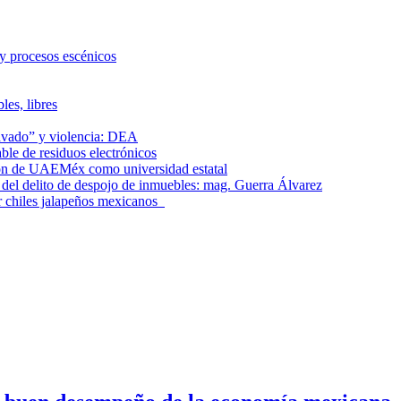
 y procesos escénicos
les, libres
lavado” y violencia: DEA
le de residuos electrónicos
ción de UAEMéx como universidad estatal
el delito de despojo de inmuebles: mag. Guerra Álvarez
r chiles jalapeños mexicanos