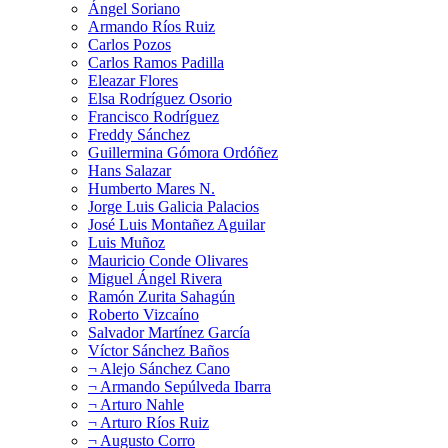
Ángel Soriano
Armando Ríos Ruiz
Carlos Pozos
Carlos Ramos Padilla
Eleazar Flores
Elsa Rodríguez Osorio
Francisco Rodríguez
Freddy Sánchez
Guillermina Gómora Ordóñez
Hans Salazar
Humberto Mares N.
Jorge Luis Galicia Palacios
José Luis Montañez Aguilar
Luis Muñoz
Mauricio Conde Olivares
Miguel Ángel Rivera
Ramón Zurita Sahagún
Roberto Vizcaíno
Salvador Martínez García
Víctor Sánchez Baños
¬ Alejo Sánchez Cano
¬ Armando Sepúlveda Ibarra
¬ Arturo Nahle
¬ Arturo Ríos Ruiz
¬ Augusto Corro