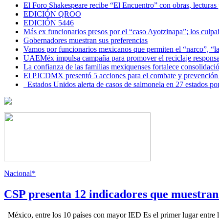
El Foro Shakespeare recibe “El Encuentro” con obras, lecturas
EDICIÓN QROO
EDICIÓN 5446
Más ex funcionarios presos por el “caso Ayotzinapa”; los culpab
Gobernadores muestran sus preferencias
Vamos por funcionarios mexicanos que permiten el “narco”, “
UAEMéx impulsa campaña para promover el reciclaje responsab
La confianza de las familias mexiquenses fortalece consolida
El PJCDMX presentó 5 acciones para el combate y prevención d
Estados Unidos alerta de casos de salmonela en 27 estados po
Nacional*
CSP presenta 12 indicadores que muestra
México, entre los 10 países con mayor IED Es el primer lugar entre lo