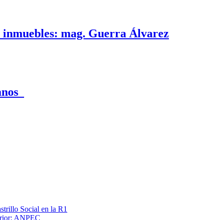
e inmuebles: mag. Guerra Álvarez
canos
trillo Social en la R1
terior: ANPEC