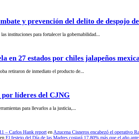
mbate y prevención del delito de despojo d
s instituciones para fortalecer la gobernabilidad...
la en 27 estados por chiles jalapeños mexi
 retiraron de inmediato el producto de...
por líderes del CJNG
ientas para llevarlos a la justicia,...
 R1 – Carlos Hank report
en
Azucena Cisneros encabezó el operativo Ras
en
El festejo del Día de las Madres costará 17.80% más que el año an