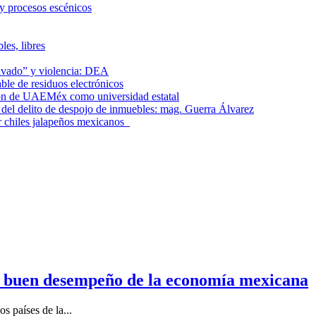
 y procesos escénicos
les, libres
lavado” y violencia: DEA
le de residuos electrónicos
ción de UAEMéx como universidad estatal
el delito de despojo de inmuebles: mag. Guerra Álvarez
r chiles jalapeños mexicanos
n buen desempeño de la economía mexicana
s países de la...