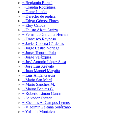
¬ Benjamín Bernal
¬ Claudia Rodríguez
¬ Dante Limón
¬ Derecho de réplica
¬ Edgar Gómez Flores
¬ Eloy Caloca
¬ Fausto Alzati Araiza
¬ Fernando Garcilita Herrera
¬ Francisco Reynoso
¬ Javier Cadena Cárdenas
¬ Jorge Castro Noriega
¬ Jorge Tenorio Polo
¬ Jorge Velázquez
¬ José Antonio López Sosa
¬ José Luis Arévalo
¬ Juan Manuel Magaña
¬ Luis Ángel García
¬ Mario San Martí
¬ Mario Sánchez M.
¬ Mauro Benites G.
¬ Roberto Limón García
¬ Salvador Estrada
¬ Sócrates A. Campos Lemus
¬ Vladimir Galeana Solórzano
¬ Yolanda Montalvo