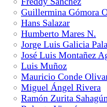
Freddy Sánchez
Guillermina Gómora 
Hans Salazar
Humberto Mares N.
Jorge Luis Galicia Pal
José Luis Montañez Ag
Luis Muñoz
Mauricio Conde Oliva
Miguel Ángel Rivera
Ramón Zurita Sahagú