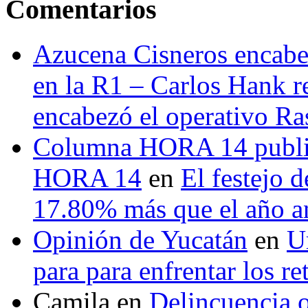
Comentarios
Azucena Cisneros encabez
en la R1 – Carlos Hank r
encabezó el operativo Ras
Columna HORA 14 public
HORA 14
en
El festejo 
17.80% más que el año 
Opinión de Yucatán
en
U
para para enfrentar los re
Camila
en
Delincuencia o