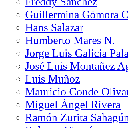
Freddy Sánchez
Guillermina Gómora 
Hans Salazar
Humberto Mares N.
Jorge Luis Galicia Pal
José Luis Montañez Ag
Luis Muñoz
Mauricio Conde Oliva
Miguel Ángel Rivera
Ramón Zurita Sahagú