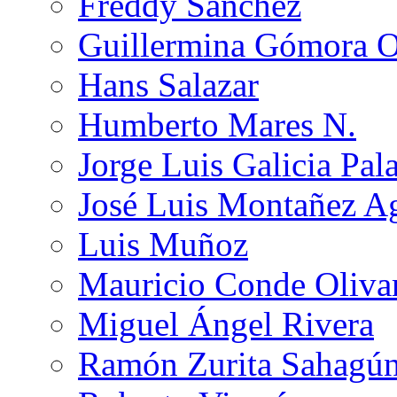
Freddy Sánchez
Guillermina Gómora 
Hans Salazar
Humberto Mares N.
Jorge Luis Galicia Pal
José Luis Montañez Ag
Luis Muñoz
Mauricio Conde Oliva
Miguel Ángel Rivera
Ramón Zurita Sahagú