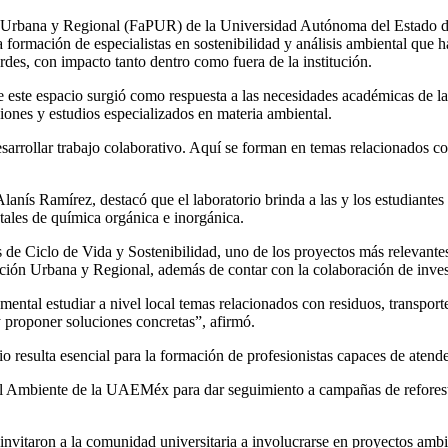
 Urbana y Regional (FaPUR) de la Universidad Autónoma del Estado de 
 formación de especialistas en sostenibilidad y análisis ambiental que h
erdes, con impacto tanto dentro como fuera de la institución.
este espacio surgió como respuesta a las necesidades académicas de las 
ciones y estudios especializados en materia ambiental.
arrollar trabajo colaborativo. Aquí se forman en temas relacionados co
Alanís Ramírez, destacó que el laboratorio brinda a las y los estudiante
tales de química orgánica e inorgánica.
is de Ciclo de Vida y Sostenibilidad, uno de los proyectos más relevante
ción Urbana y Regional, además de contar con la colaboración de inves
mental estudiar a nivel local temas relacionados con residuos, transport
 y proponer soluciones concretas”, afirmó.
 resulta esencial para la formación de profesionistas capaces de atender
l Ambiente de la UAEMéx para dar seguimiento a campañas de reforesta
vitaron a la comunidad universitaria a involucrarse en proyectos ambien