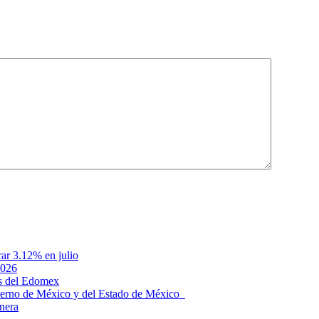
rar 3.12% en julio
2026
s del Edomex
bierno de México y del Estado de México
anera