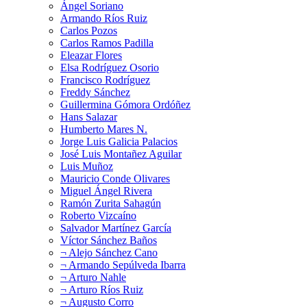
Ángel Soriano
Armando Ríos Ruiz
Carlos Pozos
Carlos Ramos Padilla
Eleazar Flores
Elsa Rodríguez Osorio
Francisco Rodríguez
Freddy Sánchez
Guillermina Gómora Ordóñez
Hans Salazar
Humberto Mares N.
Jorge Luis Galicia Palacios
José Luis Montañez Aguilar
Luis Muñoz
Mauricio Conde Olivares
Miguel Ángel Rivera
Ramón Zurita Sahagún
Roberto Vizcaíno
Salvador Martínez García
Víctor Sánchez Baños
¬ Alejo Sánchez Cano
¬ Armando Sepúlveda Ibarra
¬ Arturo Nahle
¬ Arturo Ríos Ruiz
¬ Augusto Corro