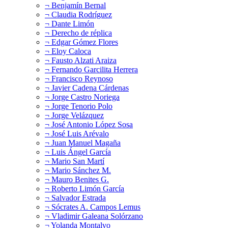
¬ Benjamín Bernal
¬ Claudia Rodríguez
¬ Dante Limón
¬ Derecho de réplica
¬ Edgar Gómez Flores
¬ Eloy Caloca
¬ Fausto Alzati Araiza
¬ Fernando Garcilita Herrera
¬ Francisco Reynoso
¬ Javier Cadena Cárdenas
¬ Jorge Castro Noriega
¬ Jorge Tenorio Polo
¬ Jorge Velázquez
¬ José Antonio López Sosa
¬ José Luis Arévalo
¬ Juan Manuel Magaña
¬ Luis Ángel García
¬ Mario San Martí
¬ Mario Sánchez M.
¬ Mauro Benites G.
¬ Roberto Limón García
¬ Salvador Estrada
¬ Sócrates A. Campos Lemus
¬ Vladimir Galeana Solórzano
¬ Yolanda Montalvo