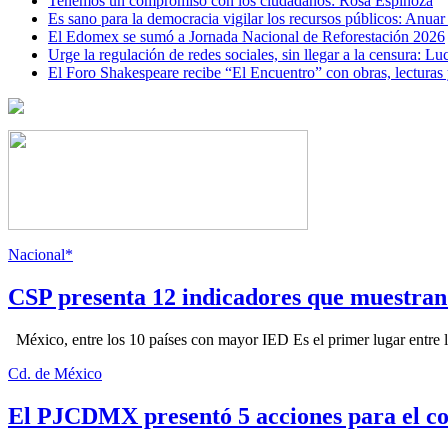
Tenemos un compromiso con los ciudadanos: Rosa Espinoza
Es sano para la democracia vigilar los recursos públicos: Anuar
El Edomex se sumó a Jornada Nacional de Reforestación 2026
Urge la regulación de redes sociales, sin llegar a la censura:
El Foro Shakespeare recibe “El Encuentro” con obras, lecturas
Nacional*
CSP presenta 12 indicadores que muestra
México, entre los 10 países con mayor IED Es el primer lugar entre lo
Cd. de México
El PJCDMX presentó 5 acciones para el co