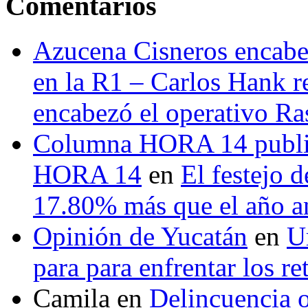
Comentarios
Azucena Cisneros encabez
en la R1 – Carlos Hank r
encabezó el operativo Ras
Columna HORA 14 public
HORA 14
en
El festejo 
17.80% más que el año 
Opinión de Yucatán
en
U
para para enfrentar los re
Camila
en
Delincuencia o