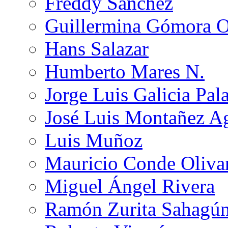
Freddy Sánchez
Guillermina Gómora 
Hans Salazar
Humberto Mares N.
Jorge Luis Galicia Pal
José Luis Montañez Ag
Luis Muñoz
Mauricio Conde Oliva
Miguel Ángel Rivera
Ramón Zurita Sahagú