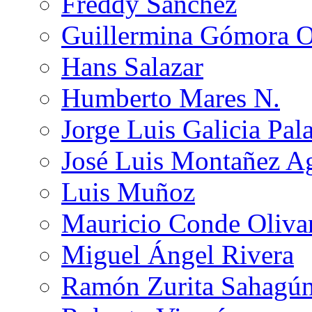
Freddy Sánchez
Guillermina Gómora 
Hans Salazar
Humberto Mares N.
Jorge Luis Galicia Pal
José Luis Montañez Ag
Luis Muñoz
Mauricio Conde Oliva
Miguel Ángel Rivera
Ramón Zurita Sahagú