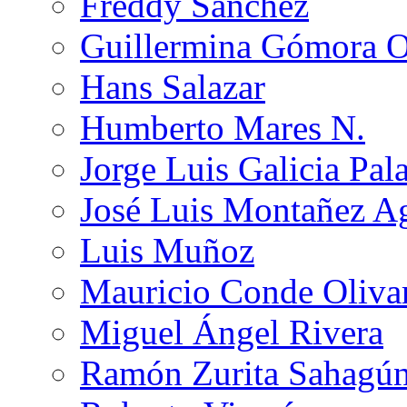
Freddy Sánchez
Guillermina Gómora 
Hans Salazar
Humberto Mares N.
Jorge Luis Galicia Pal
José Luis Montañez Ag
Luis Muñoz
Mauricio Conde Oliva
Miguel Ángel Rivera
Ramón Zurita Sahagú