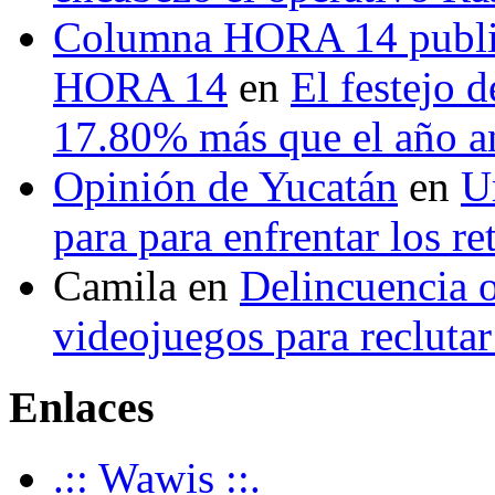
Columna HORA 14 public
HORA 14
en
El festejo 
17.80% más que el año 
Opinión de Yucatán
en
U
para para enfrentar los re
Camila
en
Delincuencia o
videojuegos para recluta
Enlaces
.:: Wawis ::.