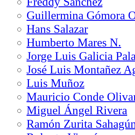
Freddy Sánchez
Guillermina Gómora 
Hans Salazar
Humberto Mares N.
Jorge Luis Galicia Pal
José Luis Montañez Ag
Luis Muñoz
Mauricio Conde Oliva
Miguel Ángel Rivera
Ramón Zurita Sahagú