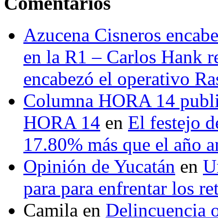
Comentarios
Azucena Cisneros encabez
en la R1 – Carlos Hank r
encabezó el operativo Ras
Columna HORA 14 public
HORA 14
en
El festejo 
17.80% más que el año 
Opinión de Yucatán
en
U
para para enfrentar los re
Camila
en
Delincuencia o