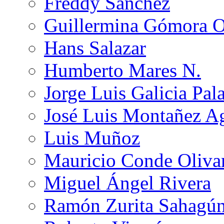
Freddy Sánchez
Guillermina Gómora 
Hans Salazar
Humberto Mares N.
Jorge Luis Galicia Pal
José Luis Montañez Ag
Luis Muñoz
Mauricio Conde Oliva
Miguel Ángel Rivera
Ramón Zurita Sahagú