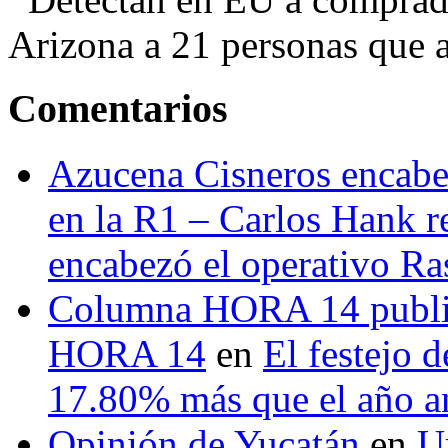
Arizona a 21 personas que a
Comentarios
Azucena Cisneros encabez
en la R1 – Carlos Hank r
encabezó el operativo Ras
Columna HORA 14 public
HORA 14
en
El festejo 
17.80% más que el año 
Opinión de Yucatán
en
U