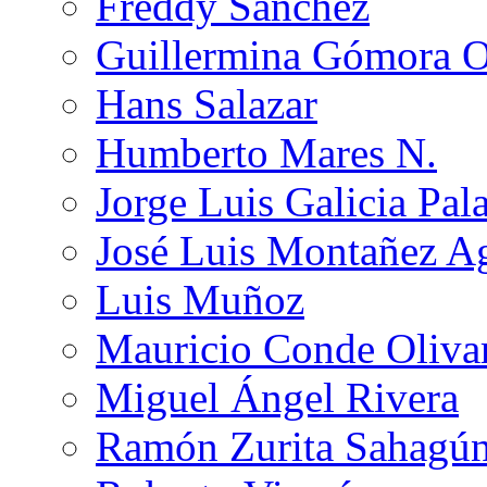
Freddy Sánchez
Guillermina Gómora 
Hans Salazar
Humberto Mares N.
Jorge Luis Galicia Pal
José Luis Montañez Ag
Luis Muñoz
Mauricio Conde Oliva
Miguel Ángel Rivera
Ramón Zurita Sahagú