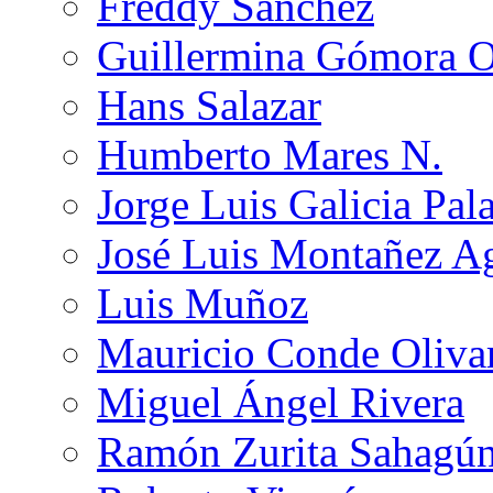
Freddy Sánchez
Guillermina Gómora 
Hans Salazar
Humberto Mares N.
Jorge Luis Galicia Pal
José Luis Montañez Ag
Luis Muñoz
Mauricio Conde Oliva
Miguel Ángel Rivera
Ramón Zurita Sahagú