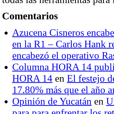
Comentarios
Azucena Cisneros encabez
en la R1 – Carlos Hank r
encabezó el operativo Ras
Columna HORA 14 public
HORA 14
en
El festejo 
17.80% más que el año 
Opinión de Yucatán
en
U
para para enfrentar los re