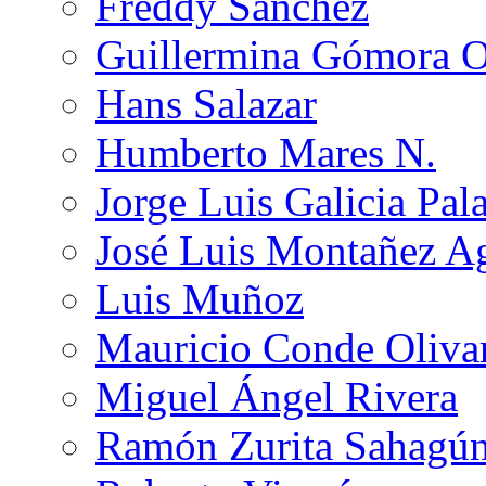
Freddy Sánchez
Guillermina Gómora 
Hans Salazar
Humberto Mares N.
Jorge Luis Galicia Pal
José Luis Montañez Ag
Luis Muñoz
Mauricio Conde Oliva
Miguel Ángel Rivera
Ramón Zurita Sahagú