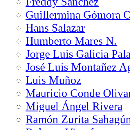
Freddy Sánchez
Guillermina Gómora 
Hans Salazar
Humberto Mares N.
Jorge Luis Galicia Pal
José Luis Montañez Ag
Luis Muñoz
Mauricio Conde Oliva
Miguel Ángel Rivera
Ramón Zurita Sahagú