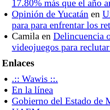
17.80% más que el año 
Opinión de Yucatán
en
U
para para enfrentar los re
Camila
en
Delincuencia o
videojuegos para recluta
Enlaces
.:: Wawis ::.
En la línea
Gobierno del Estado de 