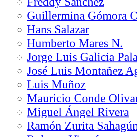
Freddy Sánchez
Guillermina Gómora 
Hans Salazar
Humberto Mares N.
Jorge Luis Galicia Pal
José Luis Montañez Ag
Luis Muñoz
Mauricio Conde Oliva
Miguel Ángel Rivera
Ramón Zurita Sahagú