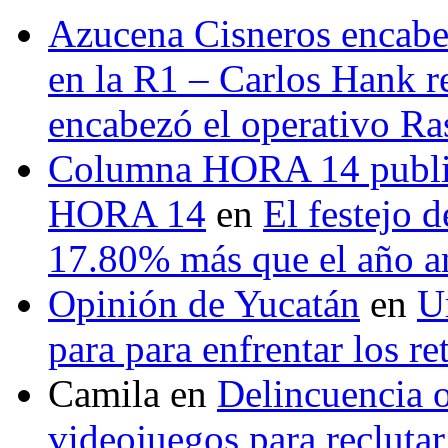
Azucena Cisneros encabez
en la R1 – Carlos Hank r
encabezó el operativo Ras
Columna HORA 14 public
HORA 14
en
El festejo 
17.80% más que el año 
Opinión de Yucatán
en
U
para para enfrentar los re
Camila
en
Delincuencia o
videojuegos para recluta