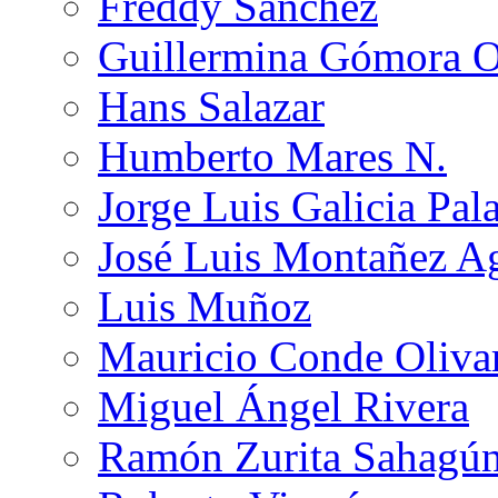
Freddy Sánchez
Guillermina Gómora 
Hans Salazar
Humberto Mares N.
Jorge Luis Galicia Pal
José Luis Montañez Ag
Luis Muñoz
Mauricio Conde Oliva
Miguel Ángel Rivera
Ramón Zurita Sahagú