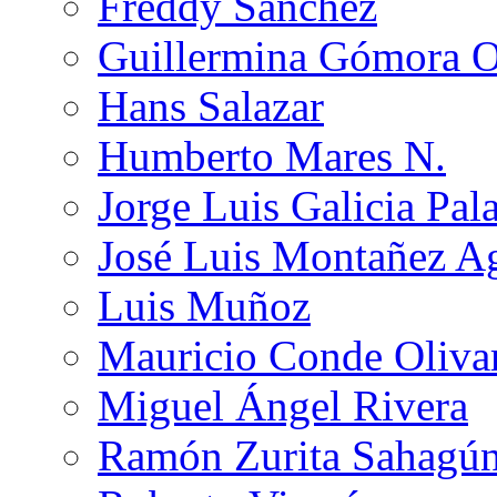
Freddy Sánchez
Guillermina Gómora 
Hans Salazar
Humberto Mares N.
Jorge Luis Galicia Pal
José Luis Montañez Ag
Luis Muñoz
Mauricio Conde Oliva
Miguel Ángel Rivera
Ramón Zurita Sahagú