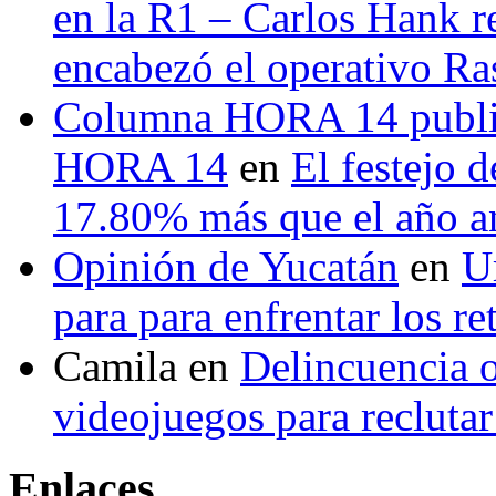
en la R1 – Carlos Hank r
encabezó el operativo Ras
Columna HORA 14 public
HORA 14
en
El festejo 
17.80% más que el año 
Opinión de Yucatán
en
U
para para enfrentar los re
Camila
en
Delincuencia o
videojuegos para recluta
Enlaces