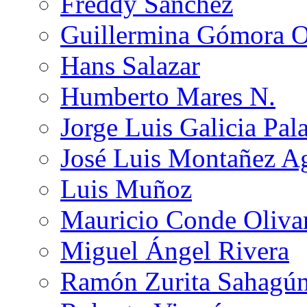
Freddy Sánchez
Guillermina Gómora 
Hans Salazar
Humberto Mares N.
Jorge Luis Galicia Pal
José Luis Montañez Ag
Luis Muñoz
Mauricio Conde Oliva
Miguel Ángel Rivera
Ramón Zurita Sahagú