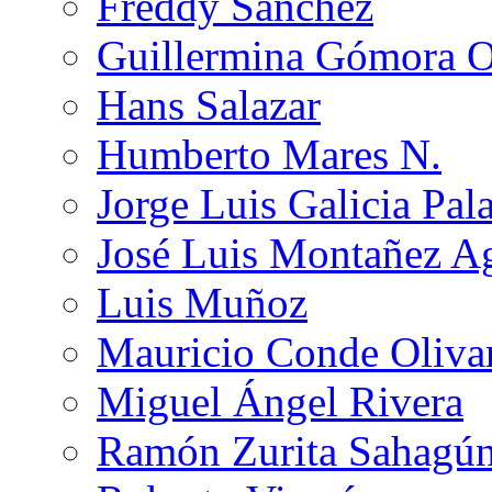
Freddy Sánchez
Guillermina Gómora 
Hans Salazar
Humberto Mares N.
Jorge Luis Galicia Pal
José Luis Montañez Ag
Luis Muñoz
Mauricio Conde Oliva
Miguel Ángel Rivera
Ramón Zurita Sahagú