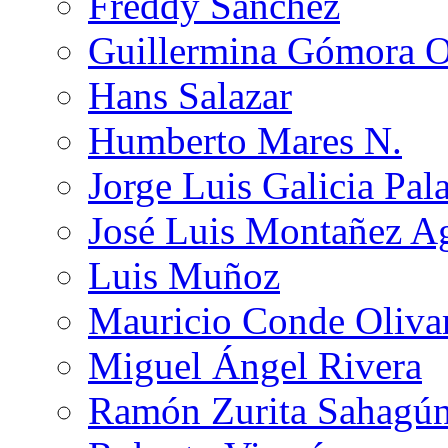
Freddy Sánchez
Guillermina Gómora 
Hans Salazar
Humberto Mares N.
Jorge Luis Galicia Pal
José Luis Montañez Ag
Luis Muñoz
Mauricio Conde Oliva
Miguel Ángel Rivera
Ramón Zurita Sahagú