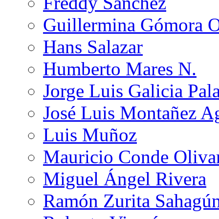
Freddy Sánchez
Guillermina Gómora 
Hans Salazar
Humberto Mares N.
Jorge Luis Galicia Pal
José Luis Montañez Ag
Luis Muñoz
Mauricio Conde Oliva
Miguel Ángel Rivera
Ramón Zurita Sahagú