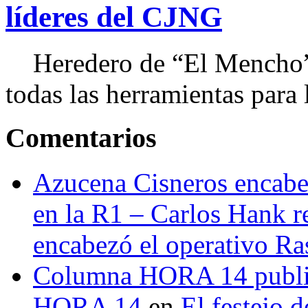
líderes del CJNG
Heredero de “El Mencho”, 
todas las herramientas para ll
Comentarios
Azucena Cisneros encabez
en la R1 – Carlos Hank r
encabezó el operativo Ras
Columna HORA 14 public
HORA 14
en
El festejo 