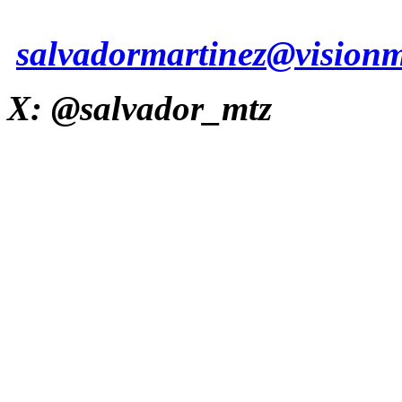
salvadormartinez@vision
X: @salvador_mtz