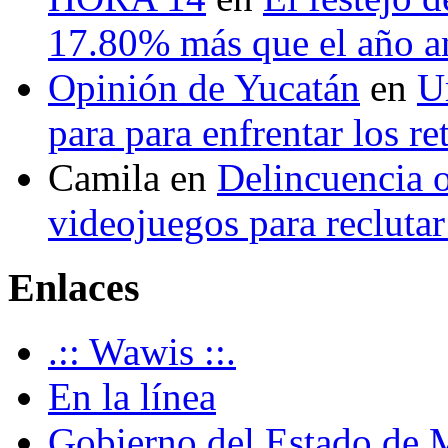
17.80% más que el año 
Opinión de Yucatán
en
U
para para enfrentar los re
Camila
en
Delincuencia o
videojuegos para recluta
Enlaces
.:: Wawis ::.
En la línea
Gobierno del Estado de 