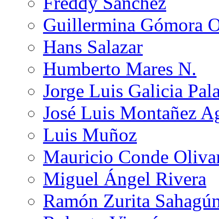
Freddy Sánchez
Guillermina Gómora 
Hans Salazar
Humberto Mares N.
Jorge Luis Galicia Pal
José Luis Montañez Ag
Luis Muñoz
Mauricio Conde Oliva
Miguel Ángel Rivera
Ramón Zurita Sahagú