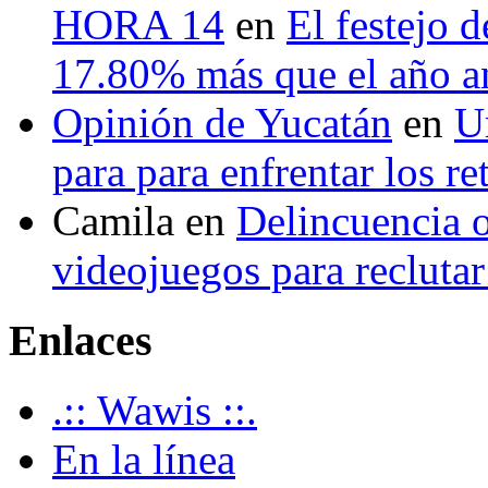
HORA 14
en
El festejo 
17.80% más que el año 
Opinión de Yucatán
en
U
para para enfrentar los re
Camila
en
Delincuencia o
videojuegos para recluta
Enlaces
.:: Wawis ::.
En la línea