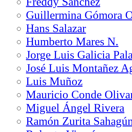
Freddy Sánchez
Guillermina Gómora 
Hans Salazar
Humberto Mares N.
Jorge Luis Galicia Pal
José Luis Montañez Ag
Luis Muñoz
Mauricio Conde Oliva
Miguel Ángel Rivera
Ramón Zurita Sahagú