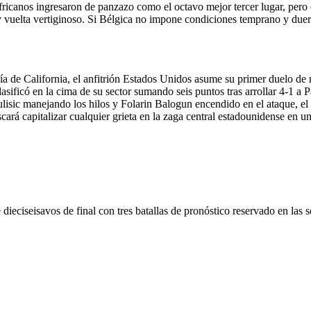
ricanos ingresaron de panzazo como el octavo mejor tercer lugar, pero e
 vuelta vertiginoso. Si Bélgica no impone condiciones temprano y duerme
a de California, el anfitrión Estados Unidos asume su primer duelo de 
clasificó en la cima de su sector sumando seis puntos tras arrollar 4-1 a
ulisic manejando los hilos y Folarin Balogun encendido en el ataque, e
scará capitalizar cualquier grieta en la zaga central estadounidense en 
 dieciseisavos de final con tres batallas de pronóstico reservado en las 