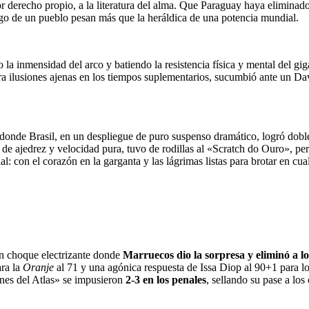
por derecho propio, a la literatura del alma. Que Paraguay haya elimi
ego de un pueblo pesan más que la heráldica de una potencia mundial.
a inmensidad del arco y batiendo la resistencia física y mental del gigan
 ilusiones ajenas en los tiempos suplementarios, sucumbió ante un Dav
 donde Brasil, en un despliegue de puro suspenso dramático, logró dobl
a de ajedrez y velocidad pura, tuvo de rodillas al «Scratch do Ouro», pe
 con el corazón en la garganta y las lágrimas listas para brotar en cua
un choque electrizante donde
Marruecos dio la sorpresa y eliminó a l
ra la
Oranje
al 71 y una agónica respuesta de Issa Diop al 90+1 para lo
nes del Atlas» se impusieron
2-3 en los penales
, sellando su pase a lo