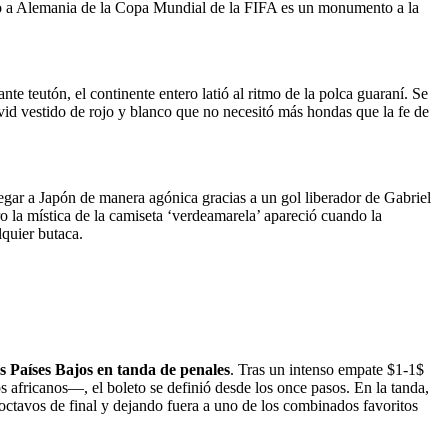
nado a Alemania de la Copa Mundial de la FIFA es un monumento a la
te teutón, el continente entero latió al ritmo de la polca guaraní. Se
id vestido de rojo y blanco que no necesitó más hondas que la fe de
egar a Japón de manera agónica gracias a un gol liberador de Gabriel
ro la mística de la camiseta ‘verdeamarela’ apareció cuando la
lquier butaca.
os Países Bajos en tanda de penales
. Tras un intenso empate $1-1$
s africanos—, el boleto se definió desde los once pasos. En la tanda,
s octavos de final y dejando fuera a uno de los combinados favoritos