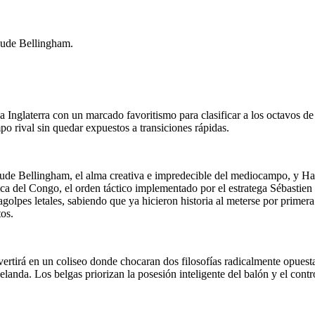
Jude Bellingham.
a Inglaterra con un marcado favoritismo para clasificar a los octavos de 
po rival sin quedar expuestos a transiciones rápidas.
Jude Bellingham, el alma creativa e impredecible del mediocampo, y Harry
ica del Congo, el orden táctico implementado por el estratega Sébastie
agolpes letales, sabiendo que ya hicieron historia al meterse por primera
tos.
ertirá en un coliseo donde chocaran dos filosofías radicalmente opuesta
nda. Los belgas priorizan la posesión inteligente del balón y el contro