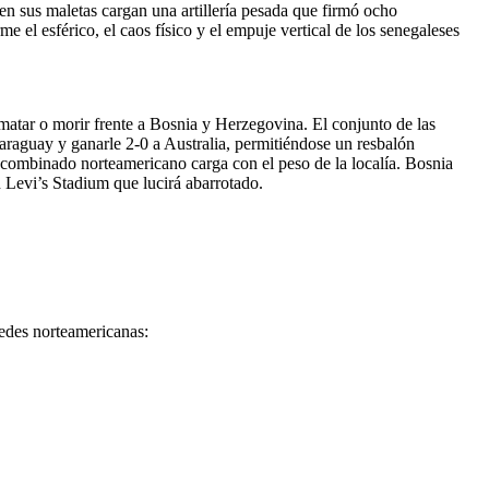
n sus maletas cargan una artillería pesada que firmó ocho
 el esférico, el caos físico y el empuje vertical de los senegaleses
matar o morir frente a Bosnia y Herzegovina. El conjunto de las
 Paraguay y ganarle 2-0 a Australia, permitiéndose un resbalón
l combinado norteamericano carga con el peso de la localía. Bosnia
un Levi’s Stadium que lucirá abarrotado.
sedes norteamericanas: