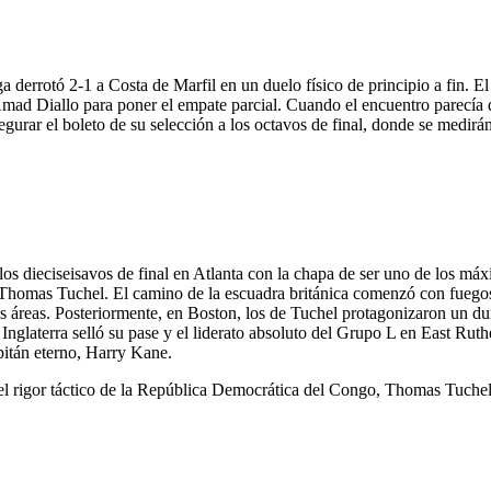
derrotó 2-1 a Costa de Marfil en un duelo físico de principio a fin. El
mad Diallo para poner el empate parcial. Cuando el encuentro parecía d
asegurar el boleto de su selección a los octavos de final, donde se medirán
e los dieciseisavos de final en Atlanta con la chapa de ser uno de los má
e Thomas Tuchel. El camino de la escuadra británica comenzó con fuegos 
s áreas. Posteriormente, en Boston, los de Tuchel protagonizaron un dur
Inglaterra selló su pase y el liderato absoluto del Grupo L en East Ruth
pitán eterno, Harry Kane.
r el rigor táctico de la República Democrática del Congo, Thomas Tuche