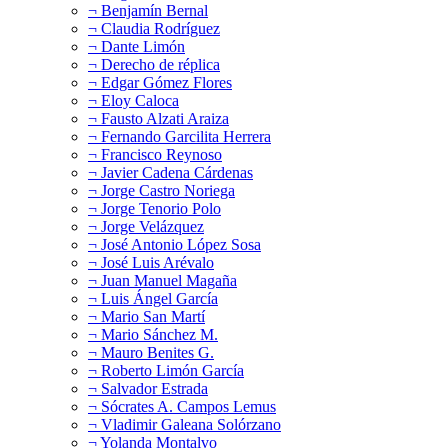
¬ Benjamín Bernal
¬ Claudia Rodríguez
¬ Dante Limón
¬ Derecho de réplica
¬ Edgar Gómez Flores
¬ Eloy Caloca
¬ Fausto Alzati Araiza
¬ Fernando Garcilita Herrera
¬ Francisco Reynoso
¬ Javier Cadena Cárdenas
¬ Jorge Castro Noriega
¬ Jorge Tenorio Polo
¬ Jorge Velázquez
¬ José Antonio López Sosa
¬ José Luis Arévalo
¬ Juan Manuel Magaña
¬ Luis Ángel García
¬ Mario San Martí
¬ Mario Sánchez M.
¬ Mauro Benites G.
¬ Roberto Limón García
¬ Salvador Estrada
¬ Sócrates A. Campos Lemus
¬ Vladimir Galeana Solórzano
¬ Yolanda Montalvo