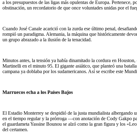
a los presupuestos de las ligas más opulentas de Europa. Pertenece, 
obstinación, un recordatorio de que once voluntades unidas por el fu
Cuando José Canale acarició con la zurda ese último penal, desafiando l
rompió un paradigma. Alemania, la máquina que históricamente devora
un grupo abrazado a la ilusión de la tenacidad.
Minutos antes, la tensión ya había dinamitado la cordura en Houston,
Martinelli en el minuto 95. El gigante asiático, que planteó una batall
campana ya doblaba por los sudamericanos. Así se escribe este Mundial:
Marruecos echa a los Países Bajos
El Estadio Monterrey se despidió de la justa mundialista albergando 
en el tiempo regular y la prórroga —con anotación de Cody Gakpo pa
el guardameta Yassine Bounou se alzó como la gran figura y los «Leo
del certamen.