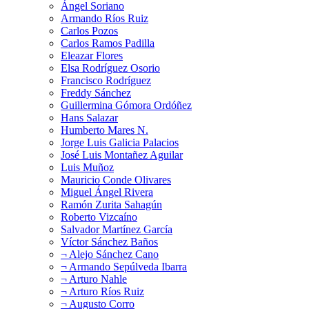
Ángel Soriano
Armando Ríos Ruiz
Carlos Pozos
Carlos Ramos Padilla
Eleazar Flores
Elsa Rodríguez Osorio
Francisco Rodríguez
Freddy Sánchez
Guillermina Gómora Ordóñez
Hans Salazar
Humberto Mares N.
Jorge Luis Galicia Palacios
José Luis Montañez Aguilar
Luis Muñoz
Mauricio Conde Olivares
Miguel Ángel Rivera
Ramón Zurita Sahagún
Roberto Vizcaíno
Salvador Martínez García
Víctor Sánchez Baños
¬ Alejo Sánchez Cano
¬ Armando Sepúlveda Ibarra
¬ Arturo Nahle
¬ Arturo Ríos Ruiz
¬ Augusto Corro