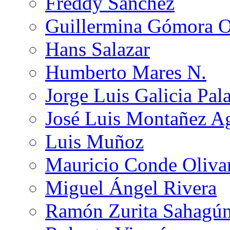
Freddy Sánchez
Guillermina Gómora 
Hans Salazar
Humberto Mares N.
Jorge Luis Galicia Pal
José Luis Montañez Ag
Luis Muñoz
Mauricio Conde Oliva
Miguel Ángel Rivera
Ramón Zurita Sahagú