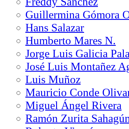
Freddy Sánchez
Guillermina Gómora 
Hans Salazar
Humberto Mares N.
Jorge Luis Galicia Pal
José Luis Montañez Ag
Luis Muñoz
Mauricio Conde Oliva
Miguel Ángel Rivera
Ramón Zurita Sahagú