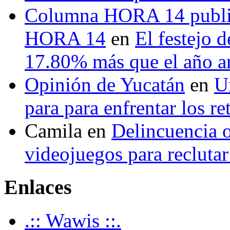
Columna HORA 14 public
HORA 14
en
El festejo 
17.80% más que el año 
Opinión de Yucatán
en
U
para para enfrentar los re
Camila
en
Delincuencia o
videojuegos para recluta
Enlaces
.:: Wawis ::.