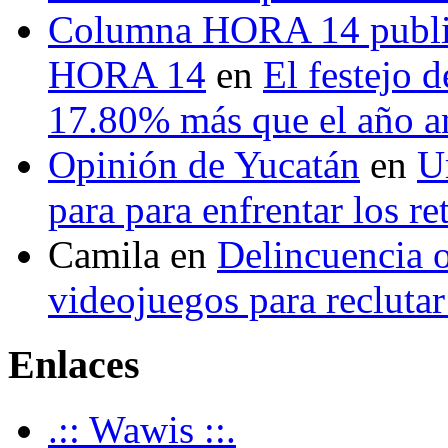
Columna HORA 14 public
HORA 14
en
El festejo 
17.80% más que el año 
Opinión de Yucatán
en
U
para para enfrentar los re
Camila
en
Delincuencia o
videojuegos para recluta
Enlaces
.:: Wawis ::.