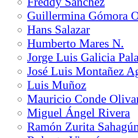
Freddy Sánchez
Guillermina Gómora 
Hans Salazar
Humberto Mares N.
Jorge Luis Galicia Pal
José Luis Montañez Ag
Luis Muñoz
Mauricio Conde Oliva
Miguel Ángel Rivera
Ramón Zurita Sahagú