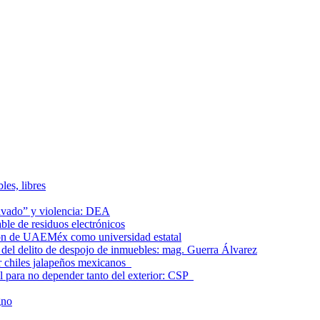
les, libres
lavado” y violencia: DEA
le de residuos electrónicos
ción de UAEMéx como universidad estatal
el delito de despojo de inmuebles: mag. Guerra Álvarez
r chiles jalapeños mexicanos
l para no depender tanto del exterior: CSP
gno