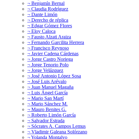
¬ Benjamín Bernal
¬ Claudia Rodríguez
¬ Dante Limón
¬ Derecho de réplica
¬ Edgar Gómez Flores
¬ Eloy Caloca
¬ Fausto Alzati Araiza
¬ Fernando Garcilita Herrera
¬ Francisco Reynoso
¬ Javier Cadena Cárdenas
¬ Jorge Castro Noriega
¬ Jorge Tenorio Polo
¬ Jorge Velázquez
¬ José Antonio López Sosa
¬ José Luis Arévalo
¬ Juan Manuel Magaña
¬ Luis Ángel García
¬ Mario San Martí
¬ Mario Sánchez M.
¬ Mauro Benites G.
¬ Roberto Limón García
¬ Salvador Estrada
¬ Sócrates A. Campos Lemus
¬ Vladimir Galeana Solórzano
¬ Yolanda Montalvo