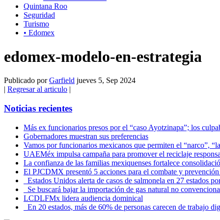
Quintana Roo
Seguridad
Turismo
• Edomex
edomex-modelo-en-estrategia
Publicado por
Garfield
jueves 5, Sep 2024
|
Regresar al articulo
|
Noticias recientes
Más ex funcionarios presos por el “caso Ayotzinapa”; los culpab
Gobernadores muestran sus preferencias
Vamos por funcionarios mexicanos que permiten el “narco”, “
UAEMéx impulsa campaña para promover el reciclaje responsab
La confianza de las familias mexiquenses fortalece consolida
El PJCDMX presentó 5 acciones para el combate y prevención d
Estados Unidos alerta de casos de salmonela en 27 estados po
Se buscará bajar la importación de gas natural no convenciona
LCDLFMx lidera audiencia dominical
En 20 estados, más de 60% de personas carecen de trabajo di