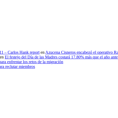
 R1 – Carlos Hank report
en
Azucena Cisneros encabezó el operativo Ras
en
El festejo del Día de las Madres costará 17.80% más que el año an
ara enfrentar los retos de la migración
ara reclutar miembros