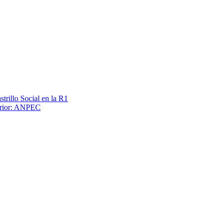
trillo Social en la R1
terior: ANPEC