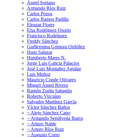
Ángel Soriano
Armando Ríos Ruiz
Carlos Pozos
Carlos Ramos Padilla
Eleazar Flores
Elsa Rodríguez Osorio
Francisco Rodríguez
Freddy Sánchez
Guillermina Gómora Ordóñez
Hans Salazar
Humberto Mares N.
Jorge Luis Galicia Palacios
José Luis Montañez Aguilar
Luis Muñoz
Mauricio Conde Olivares
Miguel Ángel Rivera
Ramón Zurita Sahagún
Roberto Vizcaíno
Salvador Martínez García
Víctor Sánchez Baños
¬ Alejo Sánchez Cano
¬ Armando Sepúlveda Ibarra
¬ Arturo Nahle
¬ Arturo Ríos Ruiz
¬ Augusto Corro