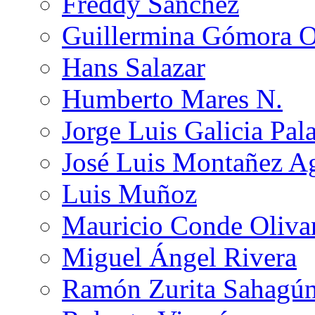
Freddy Sánchez
Guillermina Gómora 
Hans Salazar
Humberto Mares N.
Jorge Luis Galicia Pal
José Luis Montañez Ag
Luis Muñoz
Mauricio Conde Oliva
Miguel Ángel Rivera
Ramón Zurita Sahagú