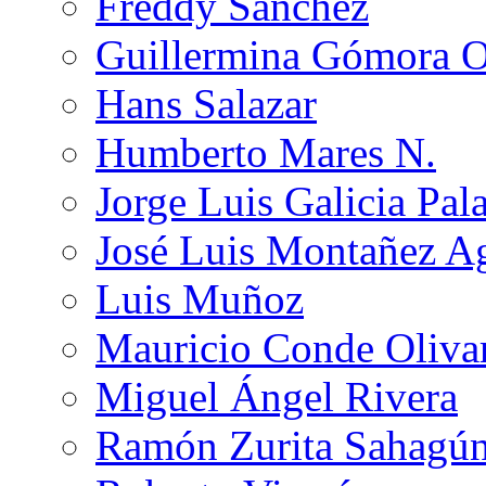
Freddy Sánchez
Guillermina Gómora 
Hans Salazar
Humberto Mares N.
Jorge Luis Galicia Pal
José Luis Montañez Ag
Luis Muñoz
Mauricio Conde Oliva
Miguel Ángel Rivera
Ramón Zurita Sahagú