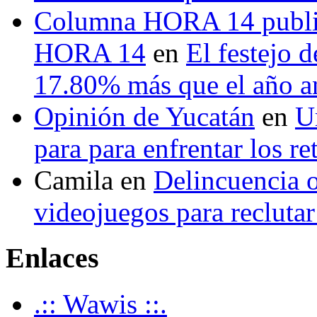
Columna HORA 14 public
HORA 14
en
El festejo 
17.80% más que el año 
Opinión de Yucatán
en
U
para para enfrentar los re
Camila
en
Delincuencia o
videojuegos para recluta
Enlaces
.:: Wawis ::.