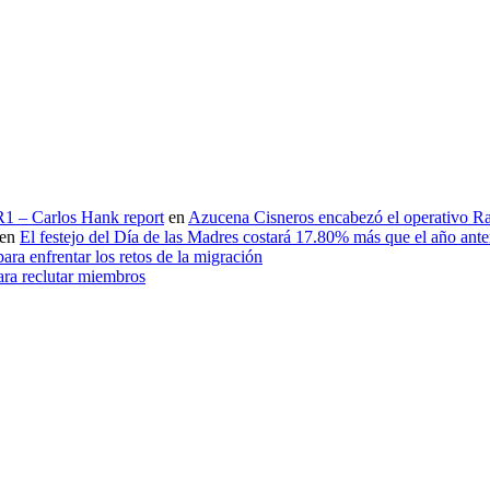
 R1 – Carlos Hank report
en
Azucena Cisneros encabezó el operativo Ras
en
El festejo del Día de las Madres costará 17.80% más que el año an
ara enfrentar los retos de la migración
ara reclutar miembros