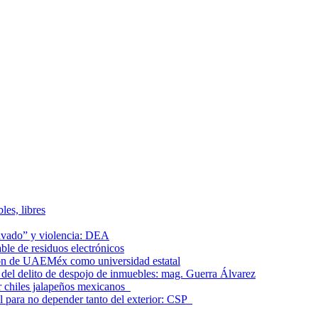
les, libres
lavado” y violencia: DEA
le de residuos electrónicos
ción de UAEMéx como universidad estatal
el delito de despojo de inmuebles: mag. Guerra Álvarez
r chiles jalapeños mexicanos
l para no depender tanto del exterior: CSP