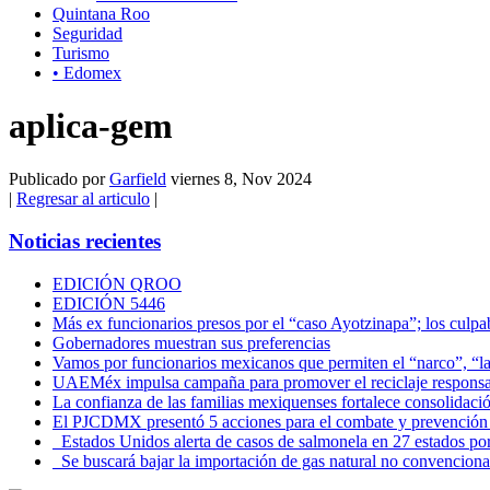
Quintana Roo
Seguridad
Turismo
• Edomex
aplica-gem
Publicado por
Garfield
viernes 8, Nov 2024
|
Regresar al articulo
|
Noticias recientes
EDICIÓN QROO
EDICIÓN 5446
Más ex funcionarios presos por el “caso Ayotzinapa”; los culpab
Gobernadores muestran sus preferencias
Vamos por funcionarios mexicanos que permiten el “narco”, “
UAEMéx impulsa campaña para promover el reciclaje responsab
La confianza de las familias mexiquenses fortalece consolida
El PJCDMX presentó 5 acciones para el combate y prevención d
Estados Unidos alerta de casos de salmonela en 27 estados po
Se buscará bajar la importación de gas natural no convenciona