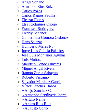
Ángel Soriano
Armando Ríos Ruiz
Carlos Pozos
Carlos Ramos Padilla
Eleazar Flores
Elsa Rodríguez Osorio
Francisco Rodríguez
Freddy Sánchez
Guillermina Gómora Ordóñez
Hans Salazar
Humberto Mares N.
Jorge Luis Galicia Palacios
José Luis Montañez Aguilar
Luis Muñoz
Mauricio Conde Olivares
Miguel Ángel Rivera
Ramón Zurita Sahagún
Roberto Vizcaíno
Salvador Martínez García
Víctor Sánchez Baños
¬ Alejo Sánchez Cano
¬ Armando Sepúlveda Ibarra
¬ Arturo Nahle
¬ Arturo Ríos Ruiz
¬ Augusto Corro