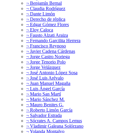
¬ Benjamín Bernal
¬ Claudia Rodríguez
¬ Dante Limón
¬ Derecho de réplica
¬ Edgar Gómez Flores
¬ Eloy Caloca
¬ Fausto Alzati Araiza
¬ Fernando Garcilita Herrera
¬ Francisco Reynoso
¬ Javier Cadena Cárdenas
¬ Jorge Castro Noriega
¬ Jorge Tenorio Polo
¬ Jorge Velázquez
¬ José Antonio López Sosa
¬ José Luis Arévalo
¬ Juan Manuel Magaña
¬ Luis Ángel García
¬ Mario San Martí
¬ Mario Sánchez M.
¬ Mauro Benites G.
¬ Roberto Limón García
¬ Salvador Estrada
¬ Sócrates A. Campos Lemus
¬ Vladimir Galeana Solórzano
¬ Yolanda Montalvo