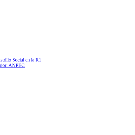
trillo Social en la R1
terior: ANPEC