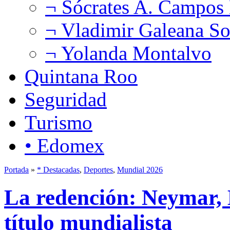
¬ Sócrates A. Campos
¬ Vladimir Galeana So
¬ Yolanda Montalvo
Quintana Roo
Seguridad
Turismo
• Edomex
Portada
»
* Destacadas
,
Deportes
,
Mundial 2026
La redención: Neymar, B
título mundialista