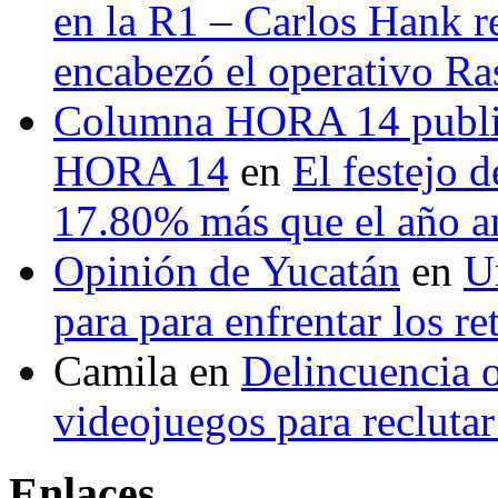
en la R1 – Carlos Hank r
encabezó el operativo Ras
Columna HORA 14 public
HORA 14
en
El festejo 
17.80% más que el año 
Opinión de Yucatán
en
U
para para enfrentar los re
Camila
en
Delincuencia o
videojuegos para recluta
Enlaces