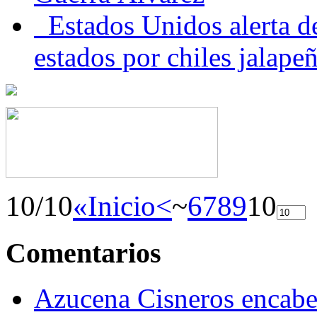
Estados Unidos alerta de
estados por chiles jala
10/10
«Inicio
<
~
6
7
8
9
10
Comentarios
Azucena Cisneros encabez