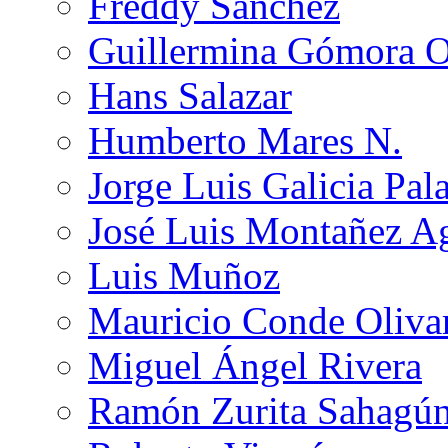
Freddy Sánchez
Guillermina Gómora 
Hans Salazar
Humberto Mares N.
Jorge Luis Galicia Pal
José Luis Montañez Ag
Luis Muñoz
Mauricio Conde Oliva
Miguel Ángel Rivera
Ramón Zurita Sahagú