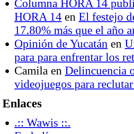
Columna HORA 14 public
HORA 14
en
El festejo 
17.80% más que el año 
Opinión de Yucatán
en
U
para para enfrentar los re
Camila
en
Delincuencia o
videojuegos para recluta
Enlaces
.:: Wawis ::.