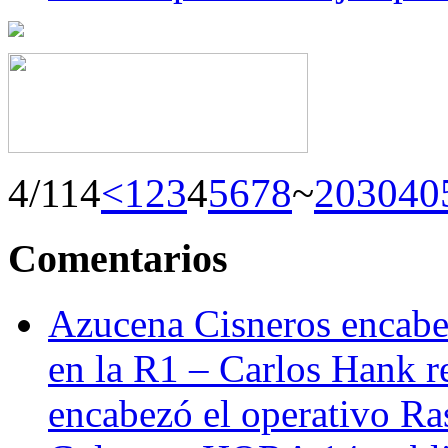
4/114
<
1
2
3
4
5
6
7
8
~
20
30
40
Comentarios
Azucena Cisneros encabez
en la R1 – Carlos Hank r
encabezó el operativo Ras