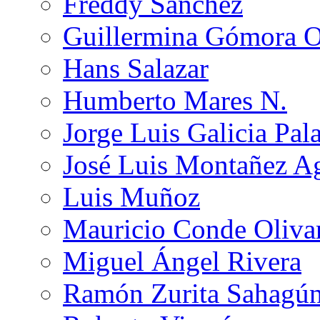
Freddy Sánchez
Guillermina Gómora 
Hans Salazar
Humberto Mares N.
Jorge Luis Galicia Pal
José Luis Montañez Ag
Luis Muñoz
Mauricio Conde Oliva
Miguel Ángel Rivera
Ramón Zurita Sahagú