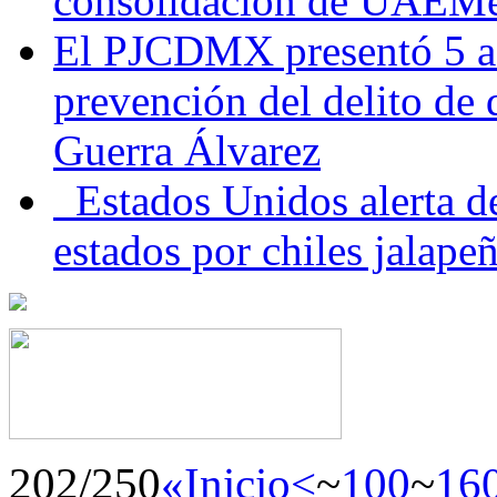
consolidación de UAEMéx
El PJCDMX presentó 5 ac
prevención del delito de
Guerra Álvarez
Estados Unidos alerta de
estados por chiles jala
202/250
«Inicio
<
~
100
~
16