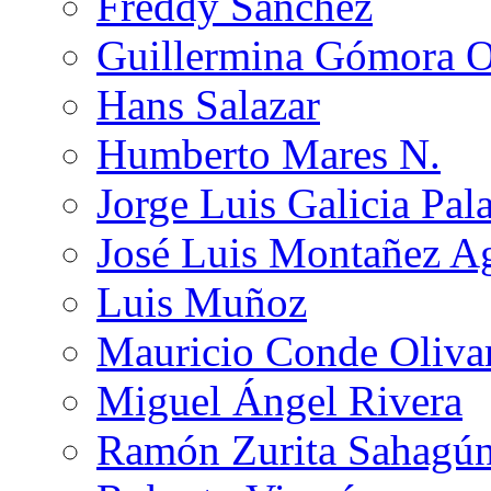
Freddy Sánchez
Guillermina Gómora 
Hans Salazar
Humberto Mares N.
Jorge Luis Galicia Pal
José Luis Montañez Ag
Luis Muñoz
Mauricio Conde Oliva
Miguel Ángel Rivera
Ramón Zurita Sahagú