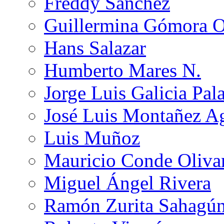
Freddy Sánchez
Guillermina Gómora 
Hans Salazar
Humberto Mares N.
Jorge Luis Galicia Pal
José Luis Montañez Ag
Luis Muñoz
Mauricio Conde Oliva
Miguel Ángel Rivera
Ramón Zurita Sahagú