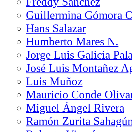
Freddy Sánchez
Guillermina Gómora 
Hans Salazar
Humberto Mares N.
Jorge Luis Galicia Pal
José Luis Montañez Ag
Luis Muñoz
Mauricio Conde Oliva
Miguel Ángel Rivera
Ramón Zurita Sahagú