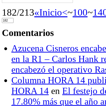
182/213
«Inicio
<
~
100
~
14
Comentarios
Azucena Cisneros encabez
en la R1 – Carlos Hank r
encabezó el operativo Ras
Columna HORA 14 public
HORA 14
en
El festejo 
17.80% más que el año 