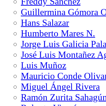
Freddy Sánchez
Guillermina Gómora 
Hans Salazar
Humberto Mares N.
Jorge Luis Galicia Pal
José Luis Montañez Ag
Luis Muñoz
Mauricio Conde Oliva
Miguel Ángel Rivera
Ramón Zurita Sahagú