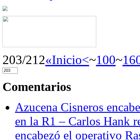
203/212
«Inicio
<
~
100
~
16
Comentarios
Azucena Cisneros encabez
en la R1 – Carlos Hank r
encabezó el operativo Ras