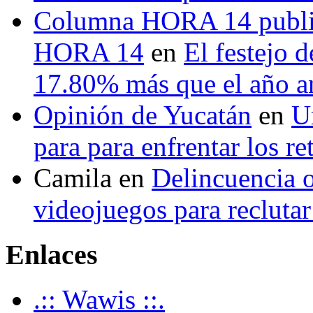
Columna HORA 14 public
HORA 14
en
El festejo 
17.80% más que el año 
Opinión de Yucatán
en
U
para para enfrentar los re
Camila
en
Delincuencia o
videojuegos para recluta
Enlaces
.:: Wawis ::.