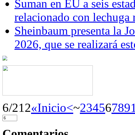
Suman en EU a seis estado
relacionado con lechuga
Sheinbaum presenta la J
2026, que se realizará e
6/212
«Inicio
<
~
2
3
4
5
6
7
8
9
Comentarios