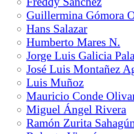
Freddy Sánchez
Guillermina Gómora 
Hans Salazar
Humberto Mares N.
Jorge Luis Galicia Pal
José Luis Montañez Ag
Luis Muñoz
Mauricio Conde Oliva
Miguel Ángel Rivera
Ramón Zurita Sahagú