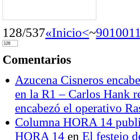
128/537
«Inicio
<
~
90
100
1
Comentarios
Azucena Cisneros encabez
en la R1 – Carlos Hank r
encabezó el operativo Ras
Columna HORA 14 public
HORA 14
en
El festejo 