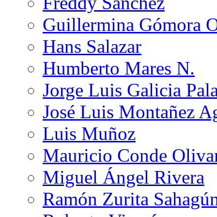
Freddy Sánchez
Guillermina Gómora 
Hans Salazar
Humberto Mares N.
Jorge Luis Galicia Pal
José Luis Montañez Ag
Luis Muñoz
Mauricio Conde Oliva
Miguel Ángel Rivera
Ramón Zurita Sahagú